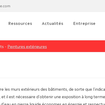
se.com
Ressources
Actualités
Entreprise
ts
Peintures extérieures
re les murs extérieurs des bâtiments, de sorte que l'indica
 et il est nécessaire d'obtenir une exposition à long term
e d'eau en pierre liquide économes en énergie et respect