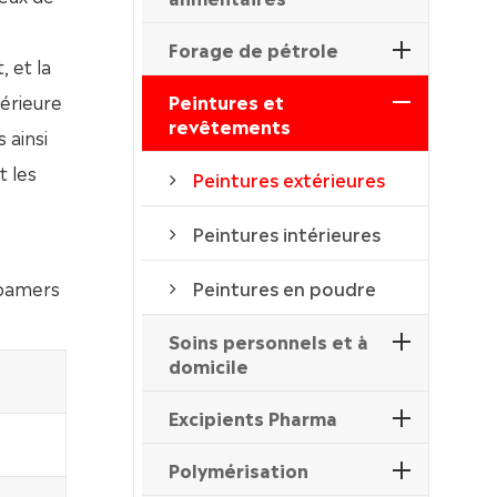
Forage de pétrole
 et la
térieure
Peintures et
revêtements
 ainsi
t les
Peintures extérieures
Peintures intérieures
foamers
Peintures en poudre
Soins personnels et à
domicile
Excipients Pharma
Polymérisation