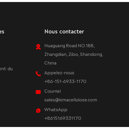
es
Nous contacter
Huaguang Road NO.188,
Zhangdian, Zibo, Shandong,
China
ent du
Appelez-nous
+86-151-6933-1170
Courriel
sales@kimacellulose.com
WhatsApp
+8615169331170