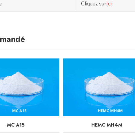
e
Cliquez sur
Ici
ommandé
MC A15
HEMC MH4M