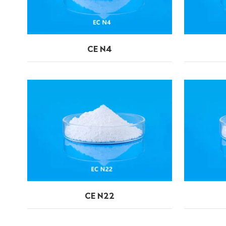
CE N4
CE N22