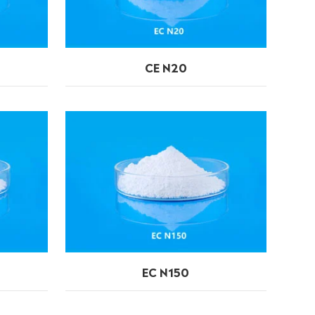
CE N20
EC N150