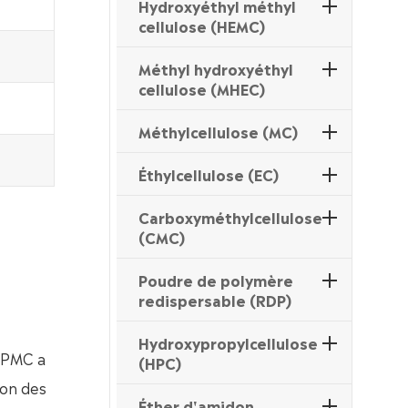
Hydroxyéthyl méthyl
cellulose (HEMC)
Méthyl hydroxyéthyl
cellulose (MHEC)
Méthylcellulose (MC)
Éthylcellulose (EC)
Carboxyméthylcellulose
(CMC)
Poudre de polymère
redispersable (RDP)
Hydroxypropylcellulose
 HPMC a
(HPC)
ion des
Éther d'amidon