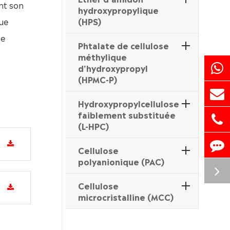
nt son
hydroxypropylique
que
(HPS)
ne
Phtalate de cellulose
méthylique
d'hydroxypropyl
(HPMC-P)
Hydroxypropylcellulose
faiblement substituée
(L-HPC)
Cellulose
polyanionique (PAC)
Cellulose
microcristalline (MCC)