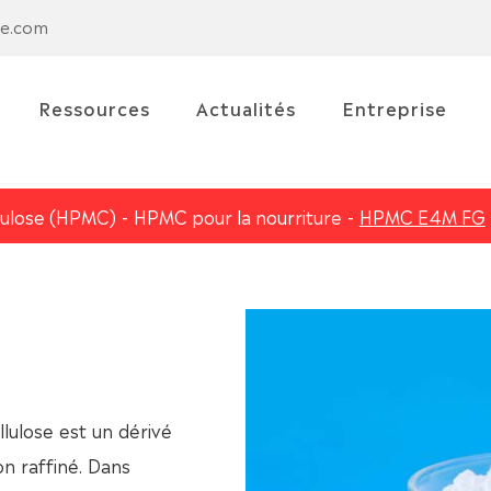
se.com
Ressources
Actualités
Entreprise
lulose (HPMC)
HPMC pour la nourriture
HPMC E4M FG
ulose est un dérivé
on raffiné. Dans