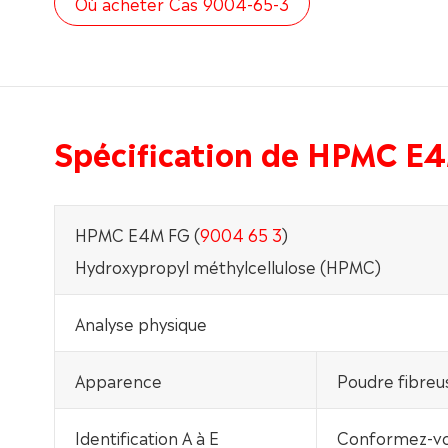
Où acheter Cas 9004-65-3
Spécification de HPMC E
HPMC E4M FG (
9004 65 3
)
Hydroxypropyl méthylcellulose (HPMC)
Analyse physique
Apparence
Poudre fibreu
Identification A à E
Conformez-v