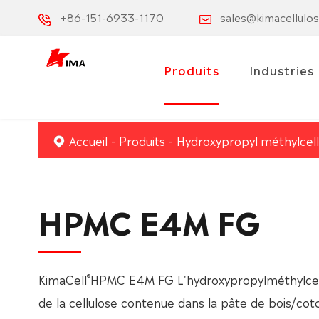
+86-151-6933-1170
sales@kimacellulo
Produits
Industries
Accueil
Produits
Hydroxypropyl méthylcel
HPMC E4M FG
®
KimaCell
HPMC E4M FG L'hydroxypropylméthylcell
de la cellulose contenue dans la pâte de bois/cot