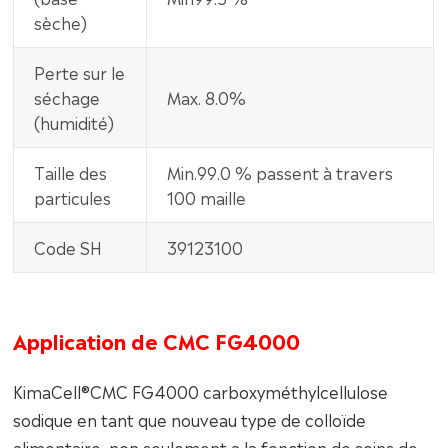
sèche)
Perte sur le
séchage
Max. 8.0%
(humidité)
Taille des
Min.99.0 % passent à travers
particules
100 maille
Code SH
39123100
Application de CMC FG4000
KimaCell®CMC FG4000 carboxyméthylcellulose
sodique en tant que nouveau type de colloïde
alimentaire, non seulement a la fonction de soins de