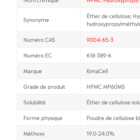
Éther de cellulose; H
Synonyme
hydroxypropylméthyl
Numéro CAS
9004-65-3
Numéro EC
618-389-6
Marque
KimaCell
Grade de produit
HPMC MP60MS
Solubilité
Éther de cellulose sol
Forme physique
Poudre de cellulose b
Méthoxy
19.0-24.0%