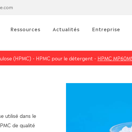
se.com
Ressources
Actualités
Entreprise
lulose (HPMC)
HPMC pour le détergent
HPMC MP60M
 utilisé dans le
HPMC de qualité