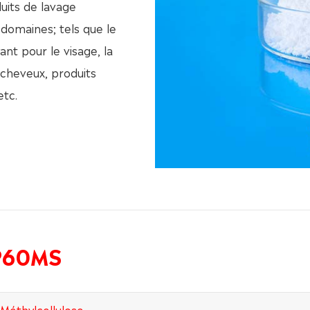
uits de lavage
 domaines; tels que le
nt pour le visage, la
e cheveux, produits
etc.
MP60MS
Méthylcellulose