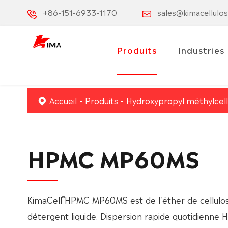
+86-151-6933-1170
sales@kimacellulo
Produits
Industries
Accueil
Produits
Hydroxypropyl méthylcel
HPMC MP60MS
®
KimaCell
HPMC MP60MS est de l'éther de cellulose
détergent liquide. Dispersion rapide quotidienne 