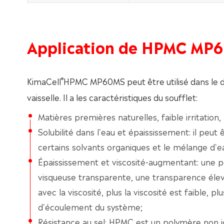
Application de HPMC MP
®
KimaCell
HPMC MP60MS peut être utilisé dans le dét
vaisselle. Il a les caractéristiques du soufflet:
Matières premières naturelles, faible irritatio
Solubilité dans l'eau et épaississement: il peut
certains solvants organiques et le mélange d'e
Épaississement et viscosité-augmentant: une pe
visqueuse transparente, une transparence éle
avec la viscosité, plus la viscosité est faible, p
d'écoulement du système;
Résistance au sel: HPMC est un polymère non io