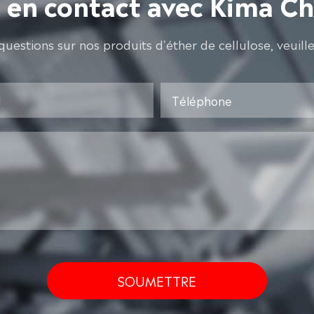
 en contact avec Kima C
questions sur nos produits d'éther de cellulose, veuill
SOUMETTRE