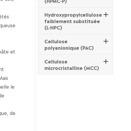
(HPMC-P)
Hydroxypropylcellulose
iétés
faiblement substituée
 aqueuse
(L-HPC)
Cellulose
polyanionique (PAC)
pâte et
Cellulose
microcristalline (MCC)
nt
Mais
elle le
de
que, de