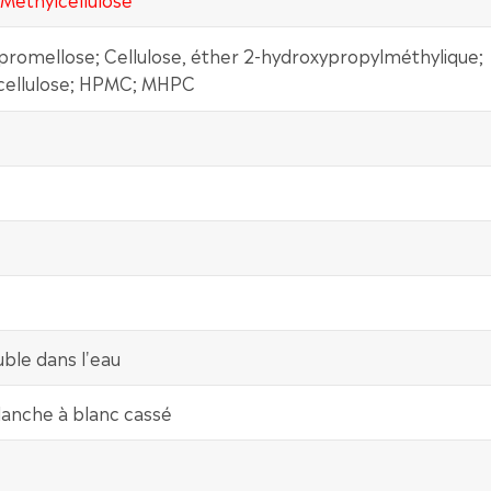
ypromellose; Cellulose, éther 2-hydroxypropylméthylique;
cellulose; HPMC; MHPC
uble dans l'eau
lanche à blanc cassé