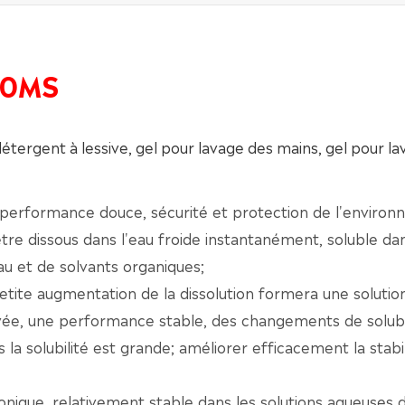
60MS
ergent à lessive, gel pour lavage des mains, gel pour lav
n, performance douce, sécurité et protection de l'enviro
 être dissous dans l'eau froide instantanément, soluble da
au et de solvants organiques;
tite augmentation de la dissolution formera une solutio
vée, une performance stable, des changements de solubi
lus la solubilité est grande; améliorer efficacement la stabi
nique, relativement stable dans les solutions aqueuses d