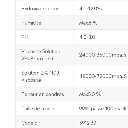
Hydroxypropoxy
4.0-12.0%
Humidité
Max.6 %
PH
4.0-8.0
Viscosité Solution
24000-36000mpa. s
2% Brookfield
Solution 2% NDJ
48000-72000mpa. S
Viscosité
Teneur en cendres
Max5.0 %
Taille de maille
99% passe 100 maille
Code SH
3912.39