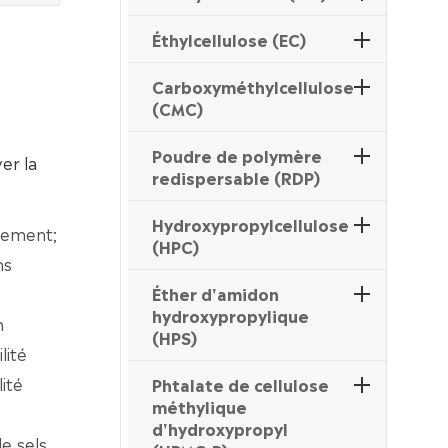
Éthylcellulose (EC)
Carboxyméthylcellulose
(CMC)
Poudre de polymère
er la
redispersable (RDP)
Hydroxypropylcellulose
nnement;
(HPC)
ns
Éther d'amidon
hydroxypropylique
n
(HPS)
lité
lité
Phtalate de cellulose
méthylique
d'hydroxypropyl
e sels