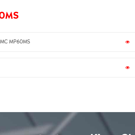
60MS
 HPMC MP60MS