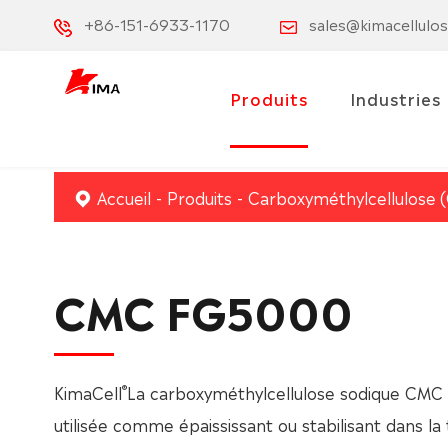
+86-151-6933-1170
sales@kimacellulo
Produits
Industries
Accueil
Produits
Carboxyméthylcellulose 
CMC FG5000
®
KimaCell
La carboxyméthylcellulose sodique CMC
utilisée comme épaississant ou stabilisant dans l