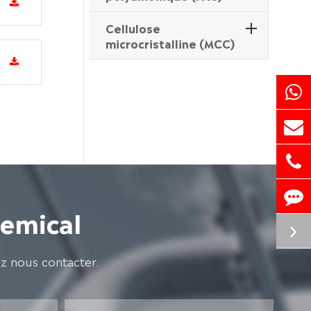
Cellulose
microcristalline (MCC)
hemical
ez nous contacter.