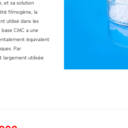
, et sa solution
été filmogène, la
nt utilisé dans les
e base CMC a une
mentalement équivalent
iques. Par
 largement utilisée
5000