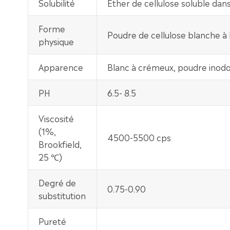
Solubilité
Éther de cellulose soluble dans
Forme
Poudre de cellulose blanche à
physique
Apparence
Blanc à crémeux, poudre inodor
PH
6.5- 8.5
Viscosité
(1%,
4500-5500 cps
Brookfield,
25 ℃)
Degré de
0.75-0.90
substitution
Pureté