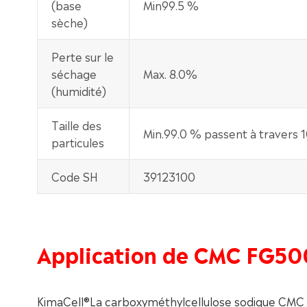
(base
Min99.5 %
sèche)
Perte sur le
séchage
Max. 8.0%
(humidité)
Taille des
Min.99.0 % passent à travers 1
particules
Code SH
39123100
Application de CMC FG5
KimaCell®La carboxyméthylcellulose sodique CMC