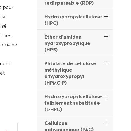
redispersable (RDP)
s pour
 la
Hydroxypropylcellulose
(HPC)
isé
iches,
Éther d'amidon
hydroxypropylique
 domaine
(HPS)
ement
Phtalate de cellulose
méthylique
 et
d'hydroxypropyl
(HPMC-P)
Hydroxypropylcellulose
faiblement substituée
(L-HPC)
Cellulose
polyanionique (PAC)