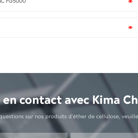
CMC FG5000
 en contact avec Kima C
questions sur nos produits d'éther de cellulose, veuill