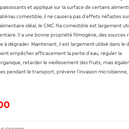
aississants et appliqué sur la surface de certains aliment
tériau comestible, il ne causera pas d'effets néfastes sur
alimentaire idéal, le CMC Na comestible est largement util
mentaire. Il a une bonne propriété filmogène, des sources r
cile à dégrader. Maintenant, il est largement utilisé dans le
ement empêcher efficacement la perte d'eau, réguler la
 organique, retarder le vieillissement des fruits, mais égal
 pendant le transport, prévenir l'invasion microbienne,
00