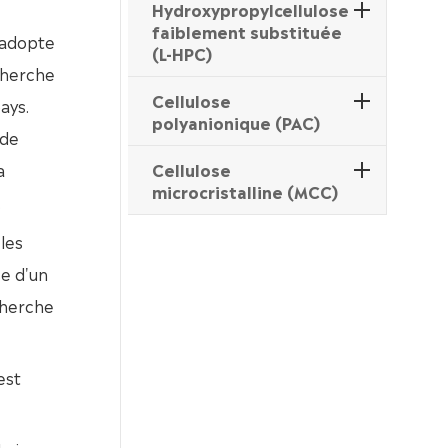
Hydroxypropylcellulose
faiblement substituée
 adopte
(L-HPC)
cherche
Cellulose
ays.
polyanionique (PAC)
 de
a
Cellulose
microcristalline (MCC)
.
les
e d'un
cherche
est