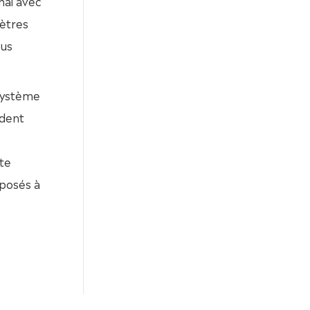
hai avec
ètres
ous
 système
ndent
te
sposés à