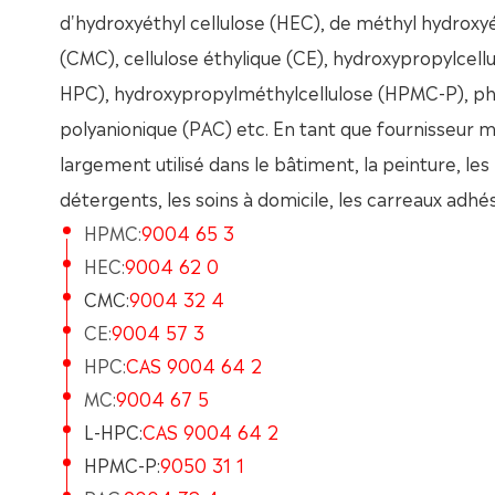
d'hydroxyéthyl cellulose (HEC), de méthyl hydroxy
(CMC), cellulose éthylique (CE), hydroxypropylcell
HPC), hydroxypropylméthylcellulose (HPMC-P), phta
polyanionique (PAC) etc. En tant que fournisseur m
largement utilisé dans le bâtiment, la peinture, le
détergents, les soins à domicile, les carreaux adhé
HPMC:
9004 65 3
HEC:
9004 62 0
CMC
:
9004 32 4
CE:
9004 57 3
HPC:
CAS 9004 64 2
MC:
9004 67 5
L-HPC:
CAS 9004 64 2
HPMC-P:
9050 31 1