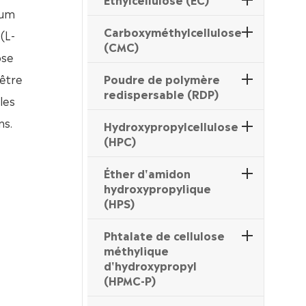
ium
Carboxyméthylcellulose
(L-
(CMC)
ose
 être
Poudre de polymère
redispersable (RDP)
les
ns.
Hydroxypropylcellulose
(HPC)
Éther d'amidon
hydroxypropylique
(HPS)
Phtalate de cellulose
méthylique
d'hydroxypropyl
(HPMC-P)