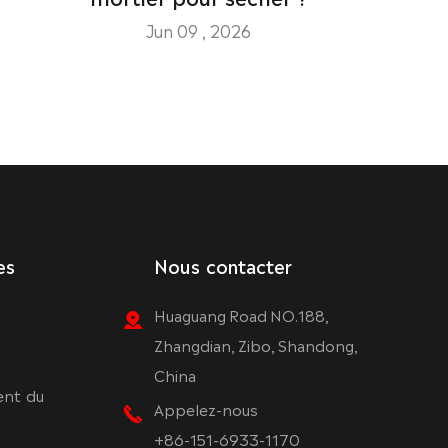
Jun 09 , 2026
es
Nous contacter
Huaguang Road NO.188,
Zhangdian, Zibo, Shandong,
China
ent du
Appelez-nous
+86-151-6933-1170