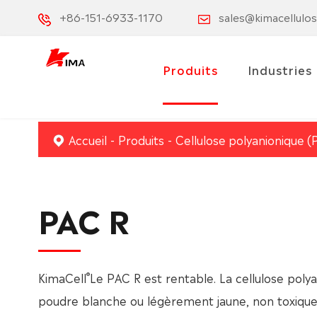
+86-151-6933-1170
sales@kimacellulo
Produits
Industries
Accueil
Produits
Cellulose polyanionique (
PAC R
®
KimaCell
Le PAC R est rentable. La cellulose poly
poudre blanche ou légèrement jaune, non toxique, 