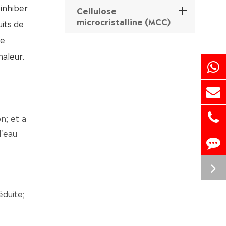
inhiber
Cellulose
microcristalline (MCC)
uits de
de
haleur.
n; et a
l'eau
éduite;