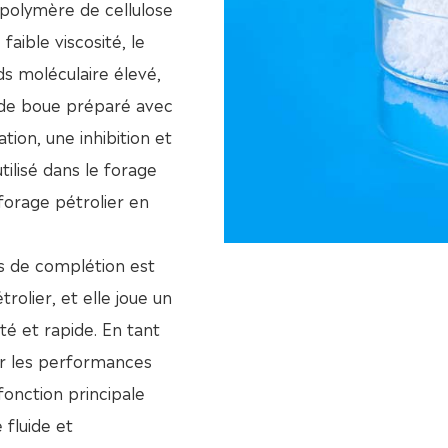
 polymère de cellulose
faible viscosité, le
ds moléculaire élevé,
e de boue préparé avec
ion, une inhibition et
ilisé dans le forage
 forage pétrolier en
es de complétion est
rolier, et elle joue un
té et rapide. En tant
er les performances
fonction principale
 fluide et