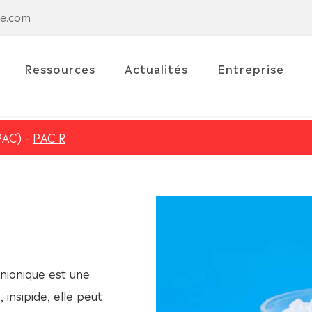
se.com
Ressources
Actualités
Entreprise
PAC)
PAC R
anionique est une
insipide, elle peut