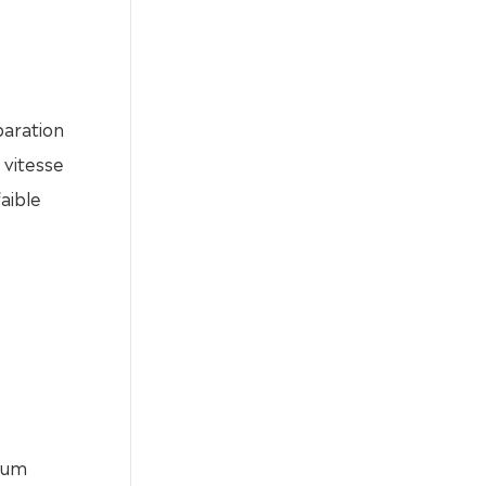
paration
e vitesse
faible
nium