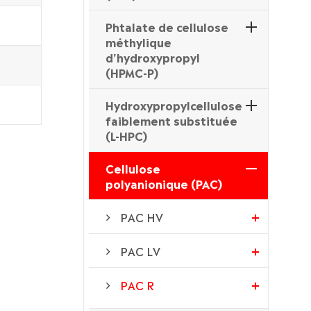
Phtalate de cellulose
méthylique
d'hydroxypropyl
(HPMC-P)
Hydroxypropylcellulose
faiblement substituée
(L-HPC)
Cellulose
polyanionique (PAC)
PAC HV
PAC LV
PAC R