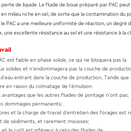
perte de liquide. Le fluide de boue préparé par PAC peut 
te en milieu riche en sel, de sorte que la contamination du p
 le PAC a une meilleure uniformité de réaction, un degré 
, une excellente résistance au sel et une résistance à la c
vail
 est faible en phase solide, ce qui ne bloquera pas la
ux solides et n'endommagera pas la couche de productio
té d'eau entrant dans la couche de production, Tandis que 
ire en raison du colmatage de l'émulsion.
s avantages que les autres fluides de pontage n'ont pas;
 les dommages permanents;
pres et la charge de travail d'entretien des forages est r
au et de sédiments, et rarement mousses;
 et le coût est inférieur à celui des fluides de