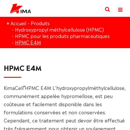
Accueil
Produits
Hydroxypropyl méthylcellulose (HPMC)
HPMC pour les produits pharmaceutiques
HPMC E4M
HPMC E4M
®
KimaCell
HPMC E4M L'hydroxypropylméthylcellulose,
communément appelée hypromellose, est peu
coûteuse et facilement disponible dans les
formulations conservées et non conservées.
Cependant, ce traitement peut devoir être effectué
très fréquemment pour obtenir un soulagement