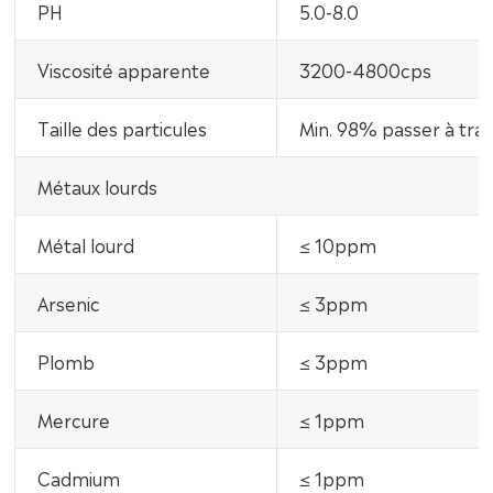
PH
5.0-8.0
Viscosité apparente
3200-4800cps
Taille des particules
Min. 98% passer à trav
Métaux lourds
Métal lourd
≤ 10ppm
Arsenic
≤ 3ppm
Plomb
≤ 3ppm
Mercure
≤ 1ppm
Cadmium
≤ 1ppm