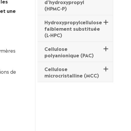
 les
d'hydroxypropyl
(HPMC-P)
 et une
Hydroxypropylcellulose
faiblement substituée
e
(L-HPC)
Cellulose
lymères
polyanionique (PAC)
Cellulose
tions de
microcristalline (MCC)