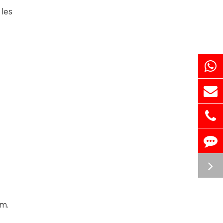
 les
um.