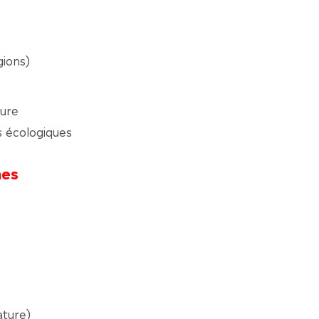
ions)
dure
s écologiques
hes
ature)