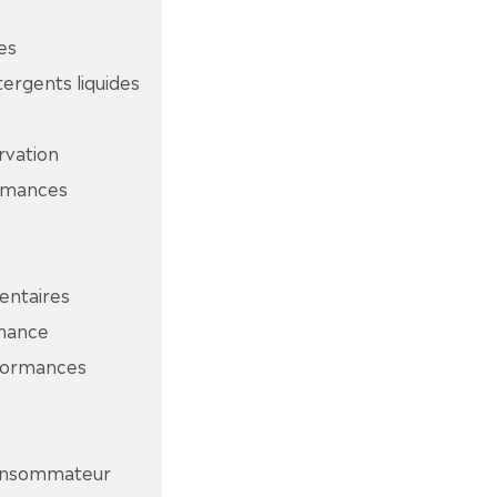
es
ergents liquides
rvation
ormances
entaires
rmance
rformances
consommateur