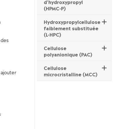
d'hydroxypropyl
(HPMC-P)
a
Hydroxypropylcellulose
faiblement substituée
(L-HPC)
 des
Cellulose
polyanionique (PAC)
Cellulose
 ajouter
microcristalline (MCC)
s