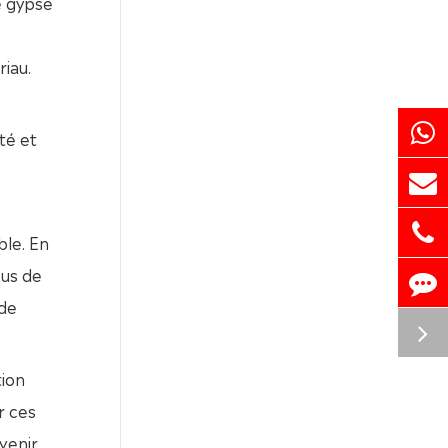
e gypse
iau.
té et
ble. En
sus de
 de
tion
r ces
venir,