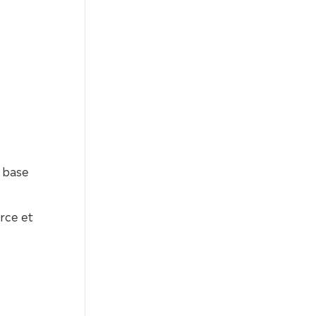
à base
rce et