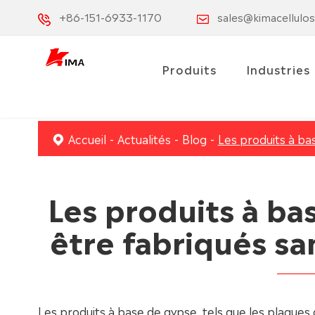
+86-151-6933-1170
sales@kimacellulo
Produits
Industries
Accueil
Actualités
Blog
Les produits à ba
Les produits à ba
être fabriqués sa
Les produits à base de gypse, tels que les plaques 