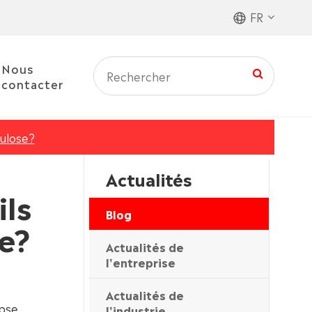
FR
Nous
contacter
lulose?
Actualités
ils
Blog
se?
Actualités de
l'entreprise
Actualités de
pse,
l'industrie