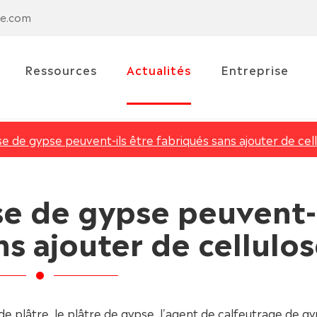
se.com
Ressources
Actualités
Entreprise
se de gypse peuvent-ils être fabriqués sans ajouter de cel
se de gypse peuvent-
ns ajouter de cellulo
de plâtre, le plâtre de gypse, l'agent de calfeutrage de gy